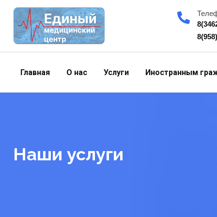
Skip
Теле
to
8(346
content
8(958
Главная
О нас
Услуги
Иностранным гра
Наши услуги