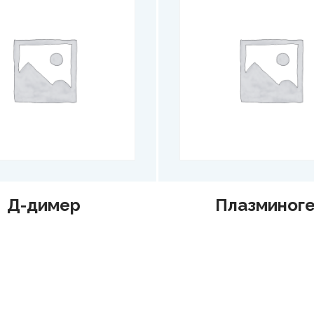
Д-димер
Плазминог