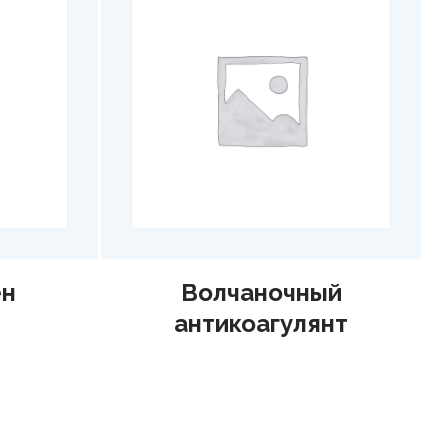
ен
Волчаночный
антикоагулянт