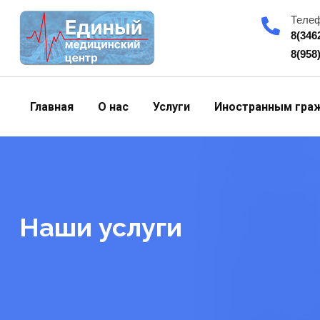
Skip
Теле
to
8(346
content
8(958
Главная
О нас
Услуги
Иностранным гра
Наши услуги