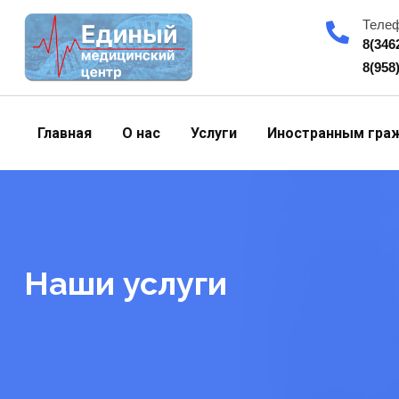
Skip
Теле
to
8(346
content
8(958
Главная
О нас
Услуги
Иностранным гра
Наши услуги