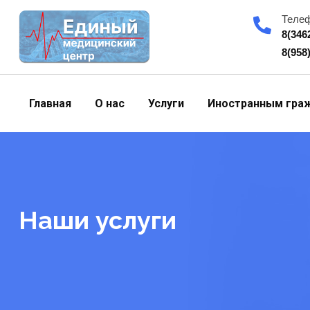
Skip
Теле
to
8(346
content
8(958
Главная
О нас
Услуги
Иностранным гра
Наши услуги