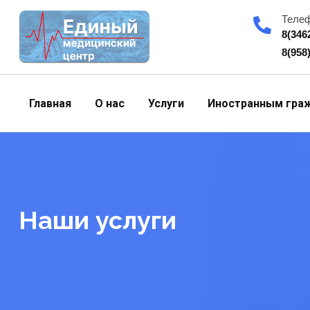
Skip
Теле
to
8(346
content
8(958
Главная
О нас
Услуги
Иностранным гра
Наши услуги