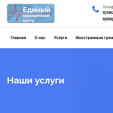
Skip
Теле
to
8(346
content
8(958
Главная
О нас
Услуги
Иностранным гра
Наши услуги