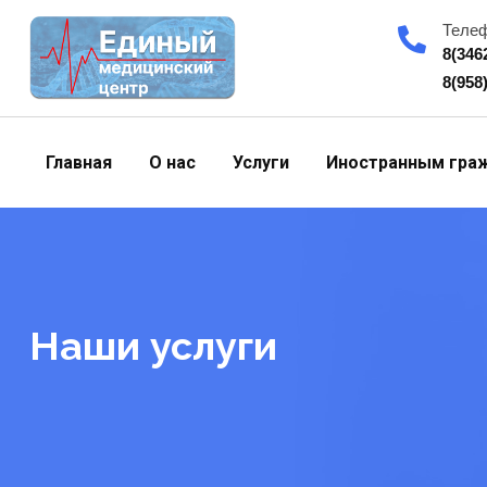
Skip
Теле
to
8(346
content
8(958
Главная
О нас
Услуги
Иностранным гра
Наши услуги