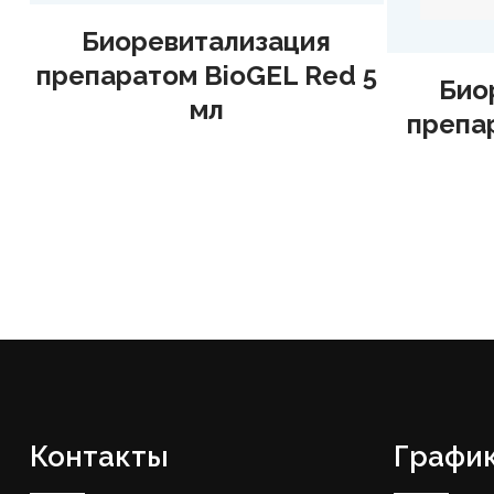
я
ed 5
Биоревитализация
Б
препаратом Revi style 1
пре
мл
Контакты
График