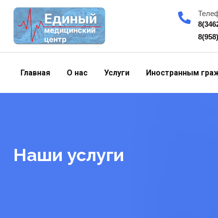
Skip
Теле
to
8(346
content
8(958
Главная
О нас
Услуги
Иностранным гра
Наши услуги