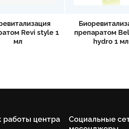
иоревитализация
Ботулиноте
паратом Belotero
препаратом 
hydro 1 мл
 работы центра
Социальные сет
месенджеры