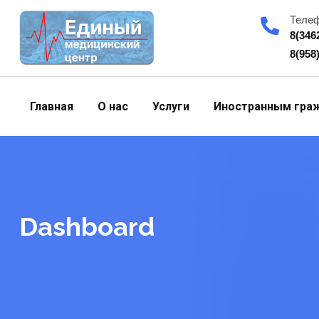
Skip
Теле
to
8(346
content
8(958
Главная
О нас
Услуги
Иностранным гра
Dashboard