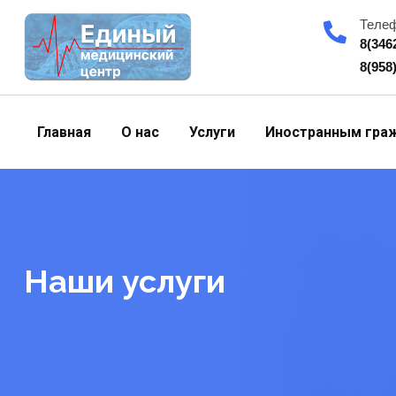
Skip
Теле
to
8(346
content
8(958
Главная
О нас
Услуги
Иностранным гра
Наши услуги