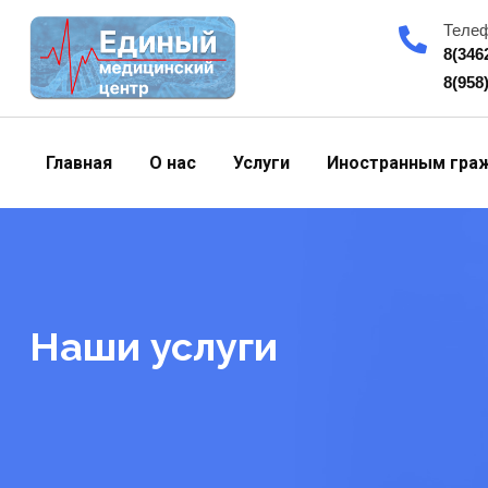
Skip
Теле
to
8(346
content
8(958
Главная
О нас
Услуги
Иностранным гра
Наши услуги