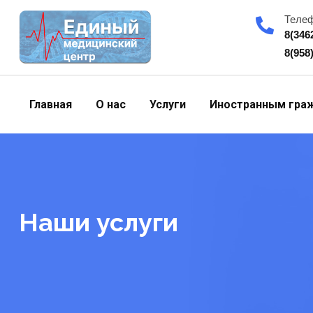
Skip
Теле
to
8(346
content
8(958
Главная
О нас
Услуги
Иностранным гра
Наши услуги